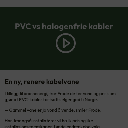
PVC vs halogenfrie kabler
En ny, renere kabelvane
I tillegg til brannenergi, tror Frode det er vane og pris som
gjør at PVC-kabler fortsatt selger godt i Norge.
— Gammel vane er jo vond å vende, smiler Frode.
Han tror også installatører vil ha lik pris og like
installasjonsegenskaper, før de endrer kabelvalg.