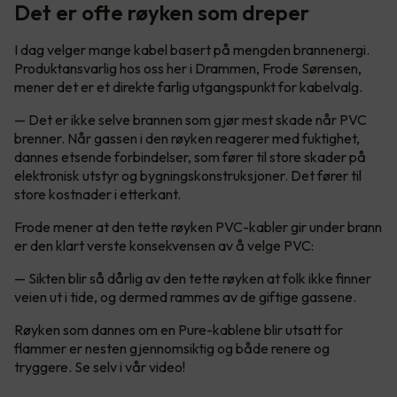
Det er ofte røyken som dreper
I dag velger mange kabel basert på mengden brannenergi.
Produktansvarlig hos oss her i Drammen, Frode Sørensen,
mener det er et direkte farlig utgangspunkt for kabelvalg.
— Det er ikke selve brannen som gjør mest skade når PVC
brenner. Når gassen i den røyken reagerer med fuktighet,
dannes etsende forbindelser, som fører til store skader på
elektronisk utstyr og bygningskonstruksjoner. Det fører til
store kostnader i etterkant.
Frode mener at den tette røyken PVC-kabler gir under brann
er den klart verste konsekvensen av å velge PVC:
— Sikten blir så dårlig av den tette røyken at folk ikke finner
veien ut i tide, og dermed rammes av de giftige gassene.
Røyken som dannes om en Pure-kablene blir utsatt for
flammer er nesten gjennomsiktig og både renere og
tryggere. Se selv i vår video!