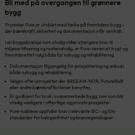
Bli med på overgangen til grønnere
bygg
Prysmian Pure er utviklet med tanke på fremtidens bygg –
der bærekraft, sikkerhet og dokumentasjon står sentralt.
I en byggebransje som stadig stiller strengere krav til
miljøsertifisering og materialvalg, er Pure-serien et trygt og
fremtidsrettet valg både for nybygg og rehabilitering.
Dokumentasjon tilgjengelig for prosjektering og anbud i
både nybygg og rehabilitering.
Velges ofte i prosjekter der BREEAM-NOR, FutureBuilt
eller andre bærekraftkriterier benyttes.
Er godkjent for bruk i svanemerkede bygg, noe som blir
stadig vanligere i offentlige og private prosjekter.
Pure-kablene oppfyller krav i relevante IEC- og EN-
standarder for halogenfrihet og brannegenskaper.