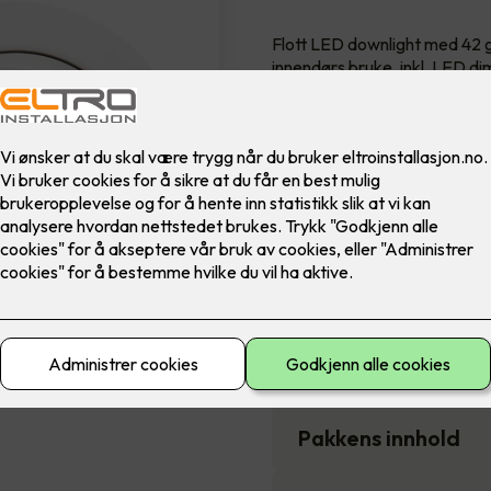
Flott LED downlight med 42 gr
innendørs bruke, inkl. LED di
Farge
5,900
,-
Antall
-
Pakkens innhold