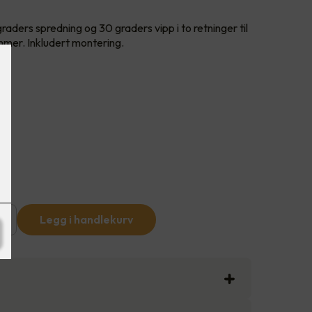
aders spredning og 30 graders vipp i to retninger til
mmer. Inkludert montering.
+
Legg i handlekurv