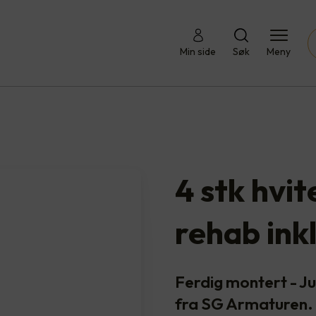
Min side
Søk
Meny
4 stk hvi
rehab ink
Ferdig montert - 
fra SG Armaturen.