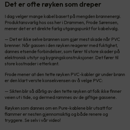
Det er ofte røyken som dreper
I dag velger mange kabel basert på mengden brannenergi.
Produktansvarlig hos oss her i Drammen, Frode Sørensen,
mener det er et direkte farlig utgangspunkt for kabelvalg.
— Det er ikke selve brannen som gjør mest skade når PVC
brenner. Når gassen i den røyken reagerer med fuktighet,
dannes etsende forbindelser, som fører til store skader på
elektronisk utstyr og bygningskonstruksjoner. Det fører til
store kostnader i etterkant.
Frode mener at den tette røyken PVC-kabler gir under brann
er den klart verste konsekvensen av å velge PVC:
— Sikten blir så dårlig av den tette røyken at folk ikke finner
veien ut i tide, og dermed rammes av de giftige gassene.
Røyken som dannes om en Pure-kablene blir utsatt for
flammer er nesten gjennomsiktig og både renere og
tryggere. Se selv i vår video!