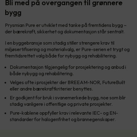
Bli med på overgangen til grønnere
bygg
Prysmian Pure er utviklet med tanke på fremtidens bygg –
der bærekraft, sikkerhet og dokumentasjon står sentralt.
I en byggebransje som stadig stiller strengere krav til
miljøsertifisering og materialvalg, er Pure-serien et trygt og
fremtidsrettet valg både for nybygg og rehabilitering.
Dokumentasjon tilgjengelig for prosjektering og anbud i
både nybygg og rehabilitering.
Velges ofte i prosjekter der BREEAM-NOR, FutureBuilt
eller andre bærekraftkriterier benyttes.
Er godkjent for bruk i svanemerkede bygg, noe som blir
stadig vanligere i offentlige og private prosjekter.
Pure-kablene oppfyller krav i relevante IEC- og EN-
standarder for halogenfrihet og brannegenskaper.