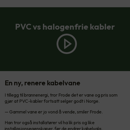
PVC vs halogenfrie kabler
En ny, renere kabelvane
I tillegg til brannenergi, tror Frode det er vane og pris som
gjør at PVC-kabler fortsatt selger godt i Norge.
— Gammel vane er jo vond å vende, smiler Frode.
Han tror også installatører vil ha lik pris og like
installasjonsegenskaper, før de endrer kabelvalg.