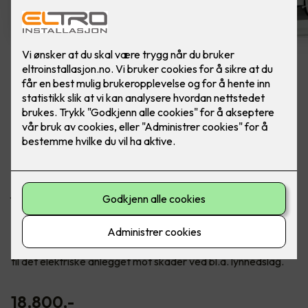
Rehabilitering av sikringsskap
Ferdig montert rehab sikringsskap m/ innmat.
Boligskap IT 50A 12 kurser.
Når du bytter ut innmaten i sikringsskapet ditt får du
jordfeilautomater på alle kurser, og hever dermed
sikkerhetsnivået for deg og ditt hjem betydelig.
Det følger også med et overspenningsvern i pakken.
Overspenningsvern skal beskytte apparater og utstyr koblet
til det elektriske anlegget mot skader ved bl.a. lynnedslag.
18,800
,-