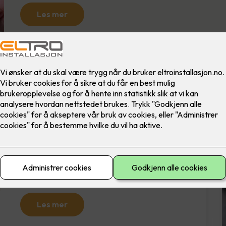
Les mer
Varmtvann er nummer
to
Rundt 15 % av strømforbruket i norske
husstander går til oppvarming av vann. Du kan
spare mye på tiltak som å bytte til sparedusj,
montere sparedyser på vannkraner, og ikke
minst smart varmtvannsbereder.
Les mer