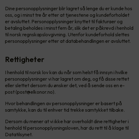
Dine personopplysninger blir lagret så lenge du er kunde hos
oss, og i minst tre år etter at tjenestene og kundeforholdet
er avsluttet. Personopplysninger knyttet til fakturaer og
betaling beholdes i minst fem år, slik det er påkrevd i henhold
til norsk regnskapslovgivning. Utenfor kundeforhold slettes
personopplysninger etter at databehandlingen er avsluttet.
Rettigheter
I henhold til norsk lov kan du når som helst få innsyn i hvilke
personopplysninger vi har lagret om deg, og få disse rettet
eller slettet dersom du ønsker det, ved å sende oss en e-
post (post@elkonor.no).
Hvor behandlingen av personopplysninger er basert på
samtykke, kan du til enhver tid trekke samtykket tilbake.
Dersom du mener at vi ikke har overholdt dine rettigheter i
henhold til personopplysningsloven, har du rett til å klage til
Datatilsynet.