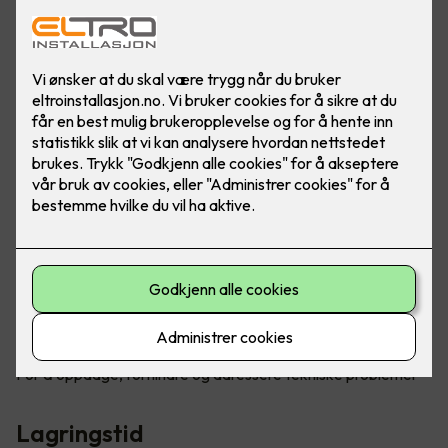
Eksempler på personopplysninger er navn, telefonnummer,
e-post adresse og bruksdata. Det er frivillig å oppgi denne
informasjonen. Hvis du velger å ikke oppgi
personopplysningene, kan vi være forhindret fra å gi deg
tilgang til tjenesten.
Formålet med behandling av
personopplysninger
For å ta kontakt og tilby våre tjenester
For å gi tilgang til våre tjenester
For å sende relevant informasjon
For å gi kundeservice og støtte
For å oppdage, forhindre og adressere tekniske problemer
Lagringstid