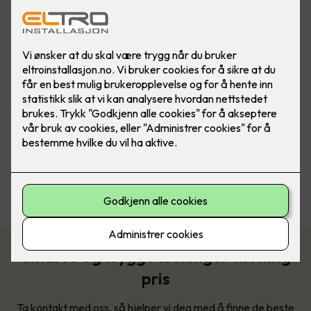
Det er dyrere å velge produkter som ikke varer
Effektive rørsystemer fra Pipelife –
laget for å vare
Pipelife er Norges største produsent av rørsystemer i plast,
med over 70 års erfaring og produksjon tilpasset norske
forhold. Powerline ferdigtrukket kabel leveres med kabelen
allerede trukket i røret – rørene er fargekodet etter
kabeltype for enkel identifisering under montering og i
ettertid.
Les mer om dette her
Smarte og trygge løsninger til riktig
pris
Ta kontakt med oss, så hjelper vi deg med å finne de beste