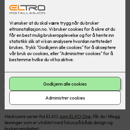
En moderne bolig inkluderer nytt el-
materiell
Mange har eldre løsninger som ikke er tilpasset dagens
behov. Ved å oppgradere får du:
Et mer moderne og helhetlig uttrykk
Bedre funksjonalitet i hverdagen
Økt sikkerhet
Mulighet for smartere styring av lys og varme
Med nyere serier fra ELKO,
som ELKO One
, får du i tillegg
løsninger som er utviklet med fokus på både design og
brukervennlighet.