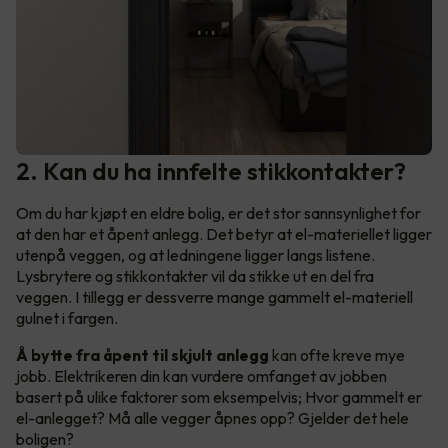
2. Kan du ha innfelte stikkontakter?
Om du har kjøpt en eldre bolig, er det stor sannsynlighet for
at den har et åpent anlegg. Det betyr at el-materiellet ligger
utenpå veggen, og at ledningene ligger langs listene.
Lysbrytere og stikkontakter vil da stikke ut en del fra
veggen. I tillegg er dessverre mange gammelt el-materiell
gulnet i fargen.
Å bytte fra åpent til skjult anlegg
kan ofte kreve mye
jobb. Elektrikeren din kan vurdere omfanget av jobben
basert på ulike faktorer som eksempelvis; Hvor gammelt er
el-anlegget? Må alle vegger åpnes opp? Gjelder det hele
boligen?