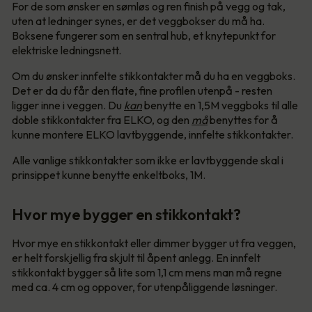
For de som ønsker en sømløs og ren finish på vegg og tak,
uten at ledninger synes, er det veggbokser du må ha.
Boksene fungerer som en sentral hub, et knytepunkt for
elektriske ledningsnett.
Om du ønsker innfelte stikkontakter må du ha en veggboks.
Det er da du får den flate, fine profilen utenpå - resten
ligger inne i veggen. Du
kan
benytte en 1,5M veggboks til alle
doble stikkontakter fra ELKO, og den
må
benyttes for å
kunne montere ELKO lavtbyggende, innfelte stikkontakter.
Alle vanlige stikkontakter som ikke er lavtbyggende skal i
prinsippet kunne benytte enkeltboks, 1M.
Hvor mye bygger en stikkontakt?
Hvor mye en stikkontakt eller dimmer bygger ut fra veggen,
er helt forskjellig fra skjult til åpent anlegg. En innfelt
stikkontakt bygger så lite som 1,1 cm mens man må regne
med ca. 4 cm og oppover, for utenpåliggende løsninger.